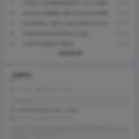
广联达GTJ2026离线版安装程序1.0.40.2_全国地区
1 年 以前
_64位下载
AutoCAD2020破解版注册机 32/64位 绿色免费版
1 年 以前
下载
CAD实用插件之【贱人工具箱】版本集合5.8/5.9/6.
10 月 以前
0/6.4下载地址（百度网盘下载）
CAD迷你画图2024R5绿色永久会员版
2 年 以前
CAD|PDF快速图软件下载激活
7 月 以前
Ta的全部文章
文章评论
x******e
2026-05-26 17:47:49
下载+激活
评论于
盘扣助手2026最新版1.6.4版本（持续更新）
y*********g
2026-05-23 08:40:11
搞不懂，这个299是下载费用还是下载+激活费用。看了半天
没看明白，也没有介绍。