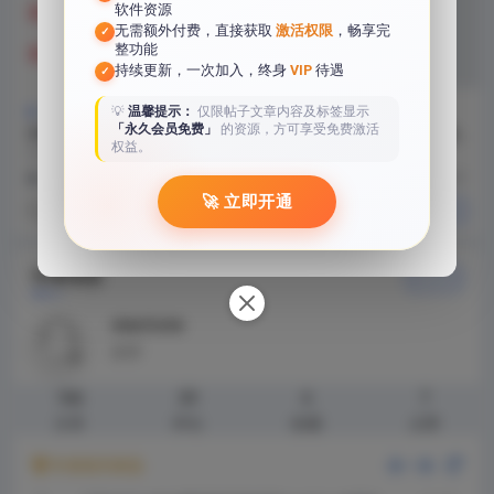
软件资源
无需额外付费，直接获取
激活权限
，畅享完
✓
整功能
持续更新，一次加入，终身
VIP
待遇
✓
💡
温馨提示：
仅限帖子文章内容及标签显示
学习教程
学习教程
「永久会员免费」
的资源，方可享受免费激活
22G101图集全套电子版下载
Windows资源保护无法启动
权益。
(包含11G101废止）（16G10
修复服务解决方法教程
22G101图集全套电子版下载包内
Windows资源保护是Windows系
1图集和17G101图集）蓝奏
(包含11G101废止）（16G101图
统的一项重要功能，负责确保系统
1 年前
5.7K
3.39
1 年前
187
下载地址
集和...
文件的完整...
🚀 立即开通
关注TA
关注TA
作者信息
关注TA
xiaotone
勋章
166
29
6
7
文章
评论
收藏
点赞
作者相关精选
换一换