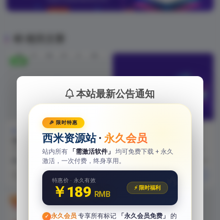
相关文章
免费
本站最新公告通知
🎉 限时特惠
学习教程
学习教程
西米资源站
·
永久会员
AutoCAD 基础+中级+高级教
MySQL数据库基础入门教
程 – 带源码课件
程，7天MySQL从入门到精通
非常详细的CAD教学资料，从最基
MySQL 目前是最流行的开源关系
站内所有
「需激活软件」
均可免费下载 + 永久
（视频+资料+作业题）
础的部分开始，高级的到家居设
型SQL数据库管理系统，是一种用
激活，一次付费，终身享用。
8 月前
562
0
9 月前
68
计、建筑设计、三维设...
于最适于开发W...
🔥
关注TA
关注TA
特惠价 · 永久有效
￥189
⚡ 限时福利
RMB
VIP会员付费
永久会员
专享所有标记
「永久会员免费」
的
✓