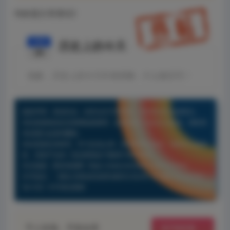
纯标题文章测试2
10月
历史上的今天
24
抱歉，历史上的今天作者很懒，什么都没写！
版权声明：原创作品，未经允许不得转载，否则将追究法律责任。
本站资源有的自互联网收集整理，如果侵犯了您的合法权益，请联系
本站我们会及时删除。
本站资源仅供研究、学习交流之用，若使用商业用途，请购买正版授
权，否则产生的一切后果将由下载用户自行承担。
本文链接：
西米资源网
https://www.ximdown.com/79.html
许可协议：
《署名-非商业性使用-相同方式共享 4.0 国际 (CC BY-NC-
SA 4.0)》许可协议授权
予人玫瑰，手留余香
给TA玫瑰