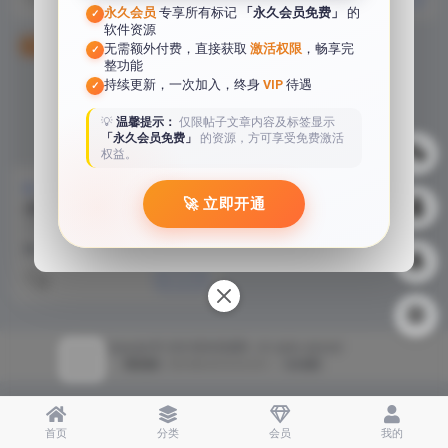
永久会员
专享所有标记
「永久会员免费」
的
✓
软件资源
VIP会员付费
永久会员免费
无需额外付费，直接获取
激活权限
，畅享完
✓
整功能
持续更新，一次加入，终身
VIP
待遇
✓
💡
温馨提示：
仅限帖子文章内容及标签显示
「永久会员免费」
的资源，方可享受免费激活
权益。
工程系列
资源专区
🚀 立即开通
品茗施工云安全计算软件202
5版（V4.2）正式版
品茗建筑云安全计算软件2025版
（V4.2） 是品茗软件官方开发的
9 月前
2.9K
39.98
一款建筑实用软...
关注TA
Copyright © 2023
西米资源网
- All rights reserved
网站备案:
津ICP备2025034810号-1
XML地图
首页
分类
会员
我的