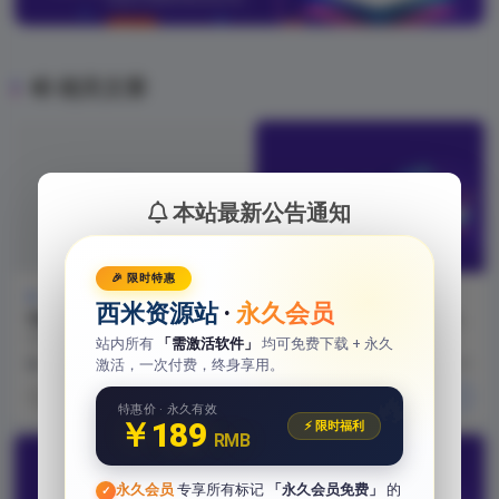
相关文章
本站最新公告通知
🎉 限时特惠
学习教程
学习教程
热门资讯
西米资源站
·
永久会员
电脑提示管理员已阻止运行此
品茗施工安全计算软件安装怎
程序怎么办
么操作？完整教程帮你快速上
电脑提示管理员已阻止运行此程序
本文详细介绍了品茗施工安全计算
站内所有
「需激活软件」
均可免费下载 + 永久
手
怎么办相信一些用户在使用电脑运
软件的安装流程，涵盖准备工作、
激活，一次付费，终身享用。
1 年前
114
7 月前
225
行软件的时候都遇到过...
具体步骤、常见问题解...
🔥
关注TA
关注TA
特惠价 · 永久有效
￥189
⚡ 限时福利
RMB
永久会员
专享所有标记
「永久会员免费」
的
✓