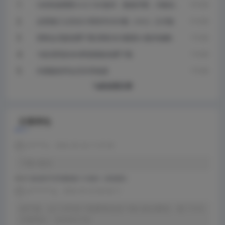
CAD快速看图 6.5.2.104 版本：极速开图，功能全
5 月 以前
面的CAD看图神器
品茗施工云安全计算软件2025版（V4.2）正式版
9 月 以前
剪映会员版免费下载-剪映2025最新6.3版本破解版
1 年 以前
下载
10款漂亮的404界面模板免费下载
1 年 以前
内测版程序会员专享链接
1 年 以前
Ta的全部文章
文章评论
x******e
2026-05-26 17:47:49
下载+激活
评论于
盘扣助手2026最新版1.6.4版本（持续更新）
y*********g
2026-05-23 08:40:11
搞不懂，这个299是下载费用还是下载+激活费用。看了半天
没看明白，也没有介绍。