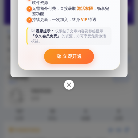
软件资源
无需额外付费，直接获取
激活权限
，畅享完
✓
整功能
持续更新，一次加入，终身
VIP
待遇
✓
💡
温馨提示：
仅限帖子文章内容及标签显示
学习教程
学习教程
「永久会员免费」
的资源，方可享受免费激活
Swift语言教程中文文档
纯标题文章测试2
权益。
Swift语言教程中文文档 Swift语言
纯标题文章测试2
教程（一）基础数据类型 Swift语
9 月前
61
2 年前
334
言...
🚀 立即开通
关注TA
关注TA
作者信息
关注TA
xiaotone
勋章
167
30
6
8
文章
评论
收藏
点赞
作者相关精选
换一换