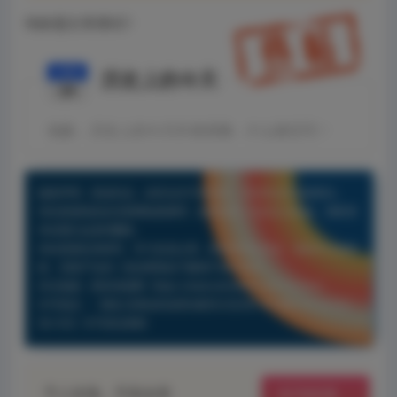
纯标题文章测试1
10月
历史上的今天
24
抱歉，历史上的今天作者很懒，什么都没写！
版权声明：原创作品，未经允许不得转载，否则将追究法律责任。
本站资源有的自互联网收集整理，如果侵犯了您的合法权益，请联系
本站我们会及时删除。
本站资源仅供研究、学习交流之用，若使用商业用途，请购买正版授
权，否则产生的一切后果将由下载用户自行承担。
本文链接：
西米资源网
https://www.ximdown.com/78.html
许可协议：
《署名-非商业性使用-相同方式共享 4.0 国际 (CC BY-NC-
SA 4.0)》许可协议授权
予人玫瑰，手留余香
给TA玫瑰