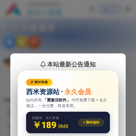
登录
PDF快速看图
Z
本站最新公告通知
VIP会员付费
永久会员免费
🎉 限时特惠
西米资源站
·
永久会员
站内所有
「需激活软件」
均可免费下载 + 永久
激活，一次付费，终身享用。
工程系列
资源专区
🔥
PDF快速看图v5.0.7.102最新
2026年最新版下载
特惠价 · 永久有效
软件下载地址：点击下载 PDF快速
￥189
⚡ 限时福利
看图软件介绍 是一款国内领先的P
RMB
7 月前
881
29.9
DF测量图纸的...
关注TA