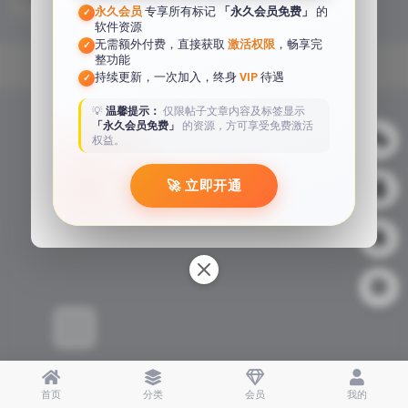
永久会员
专享所有标记
「永久会员免费」
的
✓
软件资源
无需额外付费，直接获取
激活权限
，畅享完
✓
整功能
Copyright © 2023
西米资源网
- All rights reserved
持续更新，一次加入，终身
VIP
待遇
网站备案:
津ICP备2025034810号-1
XML地图
✓
💡
温馨提示：
仅限帖子文章内容及标签显示
「永久会员免费」
的资源，方可享受免费激活
权益。
🚀 立即开通
首页
分类
会员
我的