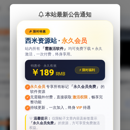
新
随机
本站最新公告通知
🎉 限时特惠
会员折扣
永久会员免费
VIP会员折扣
永久会员免费
西米资源站
·
永久会员
站内所有
「需激活软件」
均可免费下载 + 永久
激活，一次付费，终身享用。
🔥
特惠价 · 永久有效
￥189
⚡ 限时福利
RMB
系列
资源专区
工程系列
资源专区
CAD2025建筑专业/建筑版/机
AUTOCAD飞图结构绘图软件
永久会员
专享所有标记
「永久会员免费」
的
/电气版/电力版/暖通版/给排水
版260312下载|激活教程
✓
持的软件版本为：浩辰CAD2025建筑
飞图结构绘图软件订阅版260312 下
软件资源
激活版附安装包及详细下载安
建筑版/机械版/电气版/电力版...
活教程 📅 版本 260312 🖥️...
周前
0
1
906
89
1 月前
0
0
200
无需额外付费，直接获取
激活权限
，畅享完
程）
✓
整功能
关注TA
持续更新，一次加入，终身
VIP
待遇
✓
💡
温馨提示：
仅限帖子文章内容及标签显示
会员付费
永久会员免费
VIP会员付费
永久会员免费
「永久会员免费」
的资源，方可享受免费激活
权益。