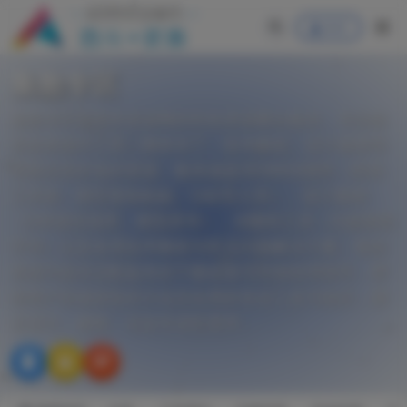
登录
集散专区
集散专区是西米资源网的特色资源聚合板块，专注收
录各类插件工具、脚本补丁、技术教程、设计素材等
零散但高价值的资源。板块涵盖3DSMAX插件（西米
工具箱、模型复制粘贴、CAD导入等）、设计素材
（EXR虚拟场景、模型库等）、AI辅助工具（AI超级助
手等）以及各类技术教程与常见问题解决方案。每款
资源均提供适配版本的下载链接与详细使用指导，帮
助用户快速获取碎片化但实用的专业工具与知识，满
足设计、建模、渲染等进阶需求。
Z