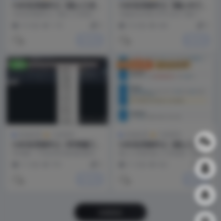
CAD实用插件之【贱人工具
CAD实用插件之【懒人许工
箱】版本集合5.8/5.9/6.0/6.4
具箱】下载地址（百度网盘下
CAD实用插件之【贱人工具箱】版
功能命令列表 序号 命令 功能 1 DZ
下载地址（百度网盘下载）
载）
本集合5.8/5.9/6.0/6.4下载地址
FZ 递增复制 2 QK 图层全开 3 ...
10 月前
1.7K
0
10 月前
640
0
（百...
关注TA
关注TA
免费
VIP会员付费
永久会员免费
其他应用
工程系列
其他应用
工程系列
CAD实用插件之【常青藤工
CAD实用插件之【贱人工具
具】下载地址（百度网盘下
箱】下载地址（百度网盘下
常青藤一个综合性比较强的插件，
贱人工具箱 贱人工具箱是一款基
载）
载）
它覆盖的领域比较广，比较全面，
于AutoCAD平台的辅助插件软件，
11 月前
793
0
11 月前
522
0.8
适合于各个领域的设计...
支持Windo...
关注TA
关注TA
加载更多