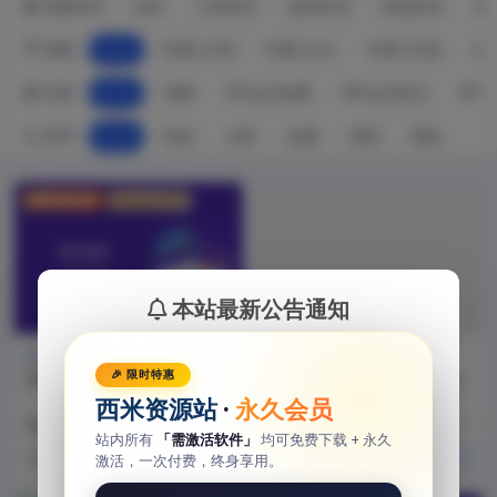
资源专区
全部
工程系列
品牌应用
其他应用
系
权限
全部
时限 | 月度
时限 | 永久
时限 | 年度
许可
价格
全部
免费
VIP会员免费
VIP会员折扣
VIP
排序
最新
热度
点赞
收藏
更新
随机
VIP会员付费
永久会员免费
本站最新公告通知
其他应用
工程系列
资源专区
集散专区
🎉 限时特惠
CAD迷你画图2026R3版本下
Acme CAD Converter 汉化
载（激活版）
版：CAD 批量转 PDF / 图
CAD迷你画图 2026...
做设计的应该都懂这种痛：CAD
西米资源站
·
永久会员
片，永久升级
文件转格式要么字体乱码，要么批
3 月前
222
9.8
3 月前
127
量处理卡到崩溃，试...
站内所有
「需激活软件」
均可免费下载 + 永久
关注TA
关注TA
激活，一次付费，终身享用。