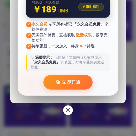
🔥
特惠价 · 永久有效
免费
免费
￥189
⚡ 限时福利
RMB
永久会员
专享所有标记
「永久会员免费」
的
✓
软件资源
无需额外付费，直接获取
激活权限
，畅享完
✓
整功能
持续更新，一次加入，终身
VIP
待遇
✓
其他应用
工程系列
其他应用
工程系列
PDF专业签章工具免费下载免
CAD实用插件之【源泉设
💡
温馨提示：
仅限帖子文章内容及标签显示
费使用 v3.6版本
计】版本6.7.3插件下载
PDF专业签章工具 v3.6版本，是在
CAD 源泉设计 6.7.3 是一款基于 A
「永久会员免费」
的资源，方可享受免费激活
先前多个版本和坛友们的合理建议
utoCAD 平台开发的建筑 / 室...
9 月前
245
0
9 月前
614
0
权益。
基础上，修正...
关注TA
关注TA
🚀 立即开通
免费
免费
永久会员免费
其他应用
工程系列
其他应用
工程系列