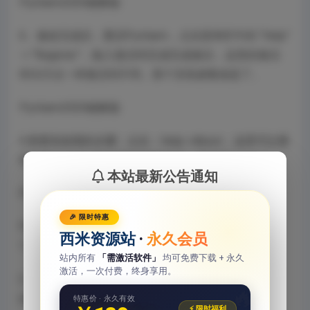
Pycharm2020破解版
6、修改完成后，重启Pycharm，点击菜单栏中的 “Help”
-> “Register”，输入激活码完成完成激活，这里的激活
码与方法一种激活码不同。那个安装参数就是了。
Pycharm2020破解版
5.查看有效期的步骤：点击：Help->About，这里可以看
到你的pycharm有效期到2089年了，是不是soeasy。
本站最新公告通知
Pycharm2020破解版
🎉 限时特惠
Pycharm2020汉化说明：
西米资源站
·
永久会员
1、首先在本站下载PyCharm 20xx最新版软件。
站内所有
「需激活软件」
均可免费下载 + 永久
激活，一次付费，终身享用。
2、将resources_cn.jar文件复制C:\Program Files
🔥
(x86)\JetBrains\PyCharm 20xx\lib目录
特惠价 · 永久有效
⚡ 限时福利