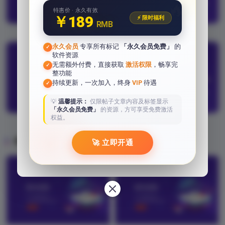
🔥
腾讯元宝桌面 升级免安装YuanbaoPorta
特惠价 · 永久有效
ble_1.2.0.607_x64
￥189
⚡ 限时福利
RMB
永久会员
专享所有标记
「永久会员免费」
的
✓
软件资源
无需额外付费，直接获取
激活权限
，畅享完
✓
整功能
下一篇
持续更新，一次加入，终身
VIP
待遇
✓
如何再windows10及windows11自动关
💡
温馨提示：
仅限帖子文章内容及标签显示
闭”使用代理服务器“，可以打开“自动设
「永久会员免费」
的资源，方可享受免费激活
置代理”项的“自动检测设置”方法
权益。
相关文章
🚀 立即开通