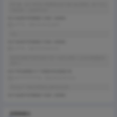
搞不懂，这个299是下载费用还是下载+激活费用。看了半天
没看明白，也没有介绍。
评论于
盘扣助手2026最新版1.6.4版本（持续更新）
x******e
2026-05-09 22:20:55
可以
评论于
盘扣助手2026最新版1.6.4版本（持续更新）
s*****w
2026-05-09 08:41:20
购买的是账号密码或是卡密？还是注册机？会员功能都能使
用吗？
评论于
PDF快速看图v5.0.7.102最新2026年最新版下载
w*****************m
2026-05-02 09:18:33
请问这个下载后需要发注册号给你吗
评论于
盘扣助手2026最新版1.6.4版本（持续更新）
多彩标签云