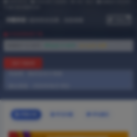
2025-09-23
AutoCAD
工程系列
342
0
温馨提示:本文共0
字,预计读完需要0分钟
304
郑重承诺
|
提供安全交易，信息保真
升级会员
本资源需权限下载
普通用户:
0.1米币
VIP会员:
0.1米币
永久会员:
免费
购买下载权限
有效期：购买后永久有效
最近更新：2026年06月18日
详情介绍
常见问题
评论建议