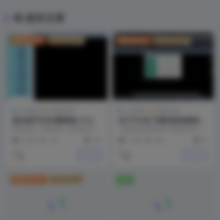
相关文章
VIP会员付费
永久会员免费
VIP会员折扣
永久会员免费
工程系列
资源专区
工程系列
资源专区
盘扣助手2026最新版1.6.4版
AUTOCAD飞图结构绘图软件
本（持续更新）
订阅版260312下载|激活教程
盘扣助手 · 界面预览 < 盘扣助手 ·
飞图结构绘图软件订阅版260312
核心界面已加载 /> &n...
下载及激活教程 📅 版本 260312
4 月前
1.1K
299
1 月前
208
35
🖥️...
关注TA
关注TA
VIP会员付费
永久会员免费
免费