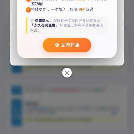
整功能
持续更新，一次加入，终身
VIP
待遇
✓
xiaotone
分享
收藏
点赞(
0
)
💡
温馨提示：
仅限帖子文章内容及标签显示
「永久会员免费」
的资源，方可享受免费激活
权益。
🚀 立即开通
上一篇
CAD实用插件之【CAD病毒专杀工具】
下载地址（百度网盘下载）
下一篇
CAD实用插件之【工程桩自动编号并提
取坐标程序】下载地址（百度网盘下
载）