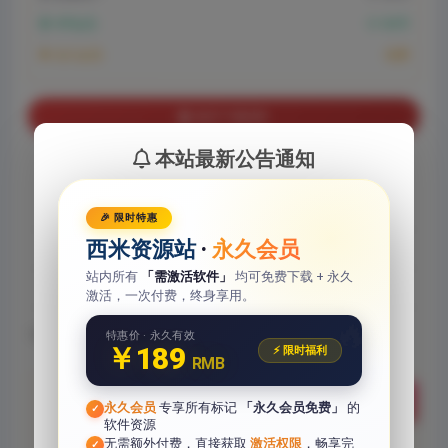
VIP会员:
0.1米币
永久会员:
免费
购买下载权限
本站最新公告通知
已有
2
人解锁下载
包含资源:
(1个)
🎉 限时特惠
西米资源站
·
永久会员
最近更新:
2026-06-18
站内所有
「需激活软件」
均可免费下载 + 永久
累计销量:
2
激活，一次付费，终身享用。
🔥
下载遇到问题？可联系客服或反馈
特惠价 · 永久有效
￥189
⚡ 限时福利
RMB
予人玫瑰，手留余香
给TA玫瑰
永久会员
专享所有标记
「永久会员免费」
的
✓
软件资源
无需额外付费，直接获取
激活权限
，畅享完
✓
如本文“对您有用”，欢迎随意打赏，让我们坚持创作！