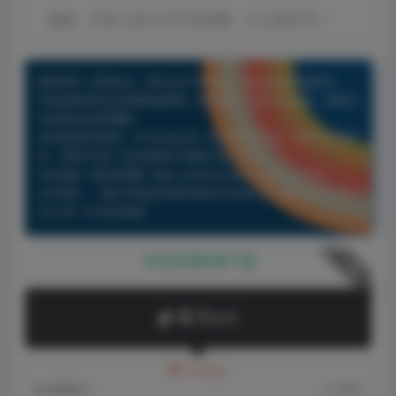
抱歉，历史上的今天作者很懒，什么都没写！
版权声明：原创作品，未经允许不得转载，否则将追究法律责任。
本站资源有的自互联网收集整理，如果侵犯了您的合法权益，请联系
本站我们会及时删除。
本站资源仅供研究、学习交流之用，若使用商业用途，请购买正版授
权，否则产生的一切后果将由下载用户自行承担。
本文链接：
西米资源网
https://www.ximdown.com/240.html
许可协议：
《署名-非商业性使用-相同方式共享 4.0 国际 (CC BY-NC-
SA 4.0)》许可协议授权
本资源需权限下载
下载
0.1
米币
VIP折扣
普通用户:
0.1米币