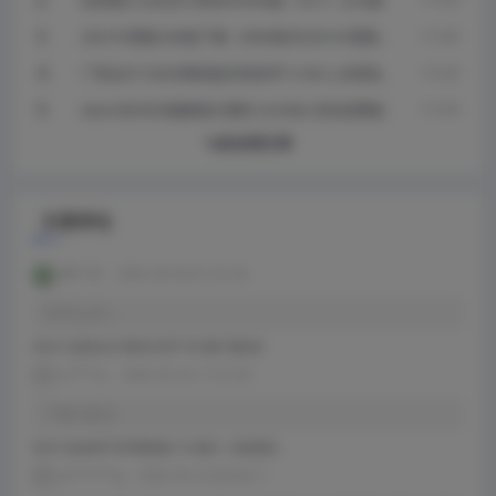
品茗施工云安全计算软件2026版（V5.1）正式版
22G101图集CAD版下载（DWG格式22G101图集下
1 年 以前
载）
广联达GTJ2026离线版安装程序1.0.40.2_全国地区
1 年 以前
_64位下载
AutoCAD2020破解版注册机 32/64位 绿色免费版
1 年 以前
下载
Ta的全部文章
文章评论
希***天
2026-08-08 01:53:44
非常之好~
评论于
品茗安全计算软件2027 V6.0版下载安装
x******e
2026-05-26 17:47:49
下载+激活
评论于
盘扣助手2026最新版1.6.4版本（持续更新）
y*********g
2026-05-23 08:40:11