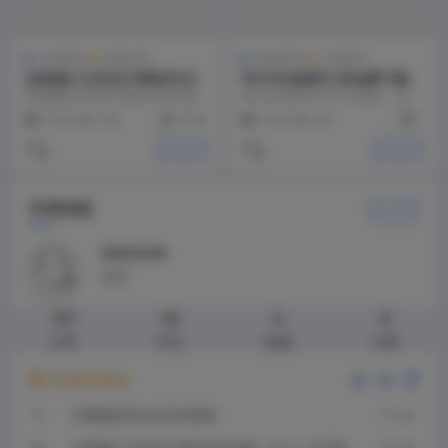
工程系列
资源专区
其他应用
工程系列
品茗施工云安全计算软件202
PDF专业签章工具免费下载免
5版（V4.2）正式版
费使用 v3.6版本
品茗建筑云安全计算软件2025版
PDF专业签章工具 v3.6版本，是在
（V4.2） 是品茗软件官方开发的
先前多个版本和坛友们的合理建议
9 月前
2.9K
39.98
9 月前
249
0
一款建筑实用软...
基础上，修正...
关注TA
关注TA
作者信息
关注TA
xiaotone
勋章
167
30
6
8
文章
评论
收藏
点赞
作者相关精选
换一换
内测版程序会员专享链接
1 年 以前
7 月 以前