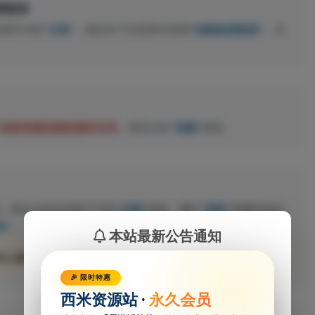
本站最新公告通知
🎉 限时特惠
西米资源站
·
永久会员