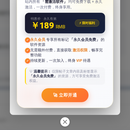
站内所有
「需激活软件」
均可免费下载 + 永久
激活，一次付费，终身享用。
🔥
特惠价 · 永久有效
￥189
⚡ 限时福利
RMB
永久会员
专享所有标记
「永久会员免费」
的
✓
软件资源
无需额外付费，直接获取
激活权限
，畅享完
✓
整功能
持续更新，一次加入，终身
VIP
待遇
✓
💡
温馨提示：
仅限帖子文章内容及标签显示
「永久会员免费」
的资源，方可享受免费激活
权益。
🚀 立即开通
没写！