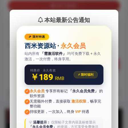
购买下载权限
本站最新公告通知
包含资源:
(1个)
最近更新:
2026-06-18
🎉 限时特惠
西米资源站
·
永久会员
下载遇到问题？可联系客服或反馈
站内所有
「需激活软件」
均可免费下载 + 永久
激活，一次付费，终身享用。
予人玫瑰，手留余香
给TA玫瑰
🔥
特惠价 · 永久有效
￥189
⚡ 限时福利
如本文“对您有用”，欢迎随意打赏，让我们坚持创作！
RMB
永久会员
专享所有标记
「永久会员免费」
的
✓
xiaotone
分享
收藏
点赞(
0
)
软件资源
无需额外付费，直接获取
激活权限
，畅享完
✓
整功能
持续更新，一次加入，终身
VIP
待遇
✓
💡
温馨提示：
仅限帖子文章内容及标签显示
「永久会员免费」
的资源，方可享受免费激活