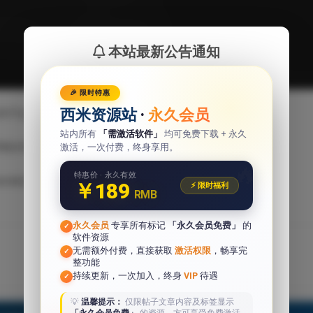
本站最新公告通知
🎉 限时特惠
西米资源站
·
永久会员
slVtTryZceAmPloaHPJsA1?pwd=2ai8# 提取码：2ai8
站内所有
「需激活软件」
均可免费下载 + 永久
66/html
激活，一次付费，终身享用。
🔥
特惠价 · 永久有效
zy.com/2128/html
￥189
⚡ 限时福利
RMB
永久会员
专享所有标记
「永久会员免费」
的
✓
软件资源
无需额外付费，直接获取
激活权限
，畅享完
✓
整功能
持续更新，一次加入，终身
VIP
待遇
✓
💡
温馨提示：
仅限帖子文章内容及标签显示
「永久会员免费」
的资源，方可享受免费激活