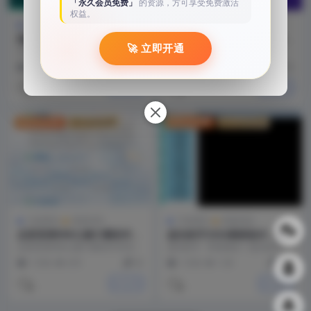
「永久会员免费」
的资源，方可享受免费激活
权益。
工程系列
西米资讯
问题解答
施工云资料软件2026版本|工
PINMINGV5.2（20260630更
🚀 立即开通
程资料员资料编写工具
新）
📄 PM施工云资料软件 2026版（V
建筑安全计算软件【支持离线】 V
4.1.0） 安装 · 配置 · 授权辅助...
5.2 版本（更新20260630） 施工
1 月前
528
65
1 月前
232
安全专...
关注TA
关注TA
VIP会员付费
永久会员免费
VIP会员付费
永久会员免费
工程系列
资源专区
工程系列
资源专区
品茗茗算BIM土建计量软件20
盘扣助手2026最新版本（持
26版 【全国通用版】下载与
续更新）
品茗茗算BIM土建计量软件2026版
盘扣助手 · 界面预览 < 盘扣助手 ·
安装教程
V 1.0.9.51651【全国通用版】下...
核心界面已加载 /> &n...
1 月前
670
65
1 月前
1.2K
299
关注TA
关注TA