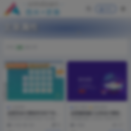
登录
文章属性
共有
篇文章
167
VIP会员付费
永久会员免费
工程系列
热门资讯
西米资讯
品茗安全计算软件2027 V6.0
品茗建筑施工云安全计算软件
版下载安装
· 2026版（V5.2）→ 2027版
品茗安全计算软件2027 V6.0版 西
品茗建筑施工云安全计算软件202
（V6.0）升级内容 · 全国版
米资源首发 品茗建筑施工云安全
6版（V5.2）→ 2027版（V6.0）
2 天前
252
95
2 周前
317
计算软件 ...
升级内...