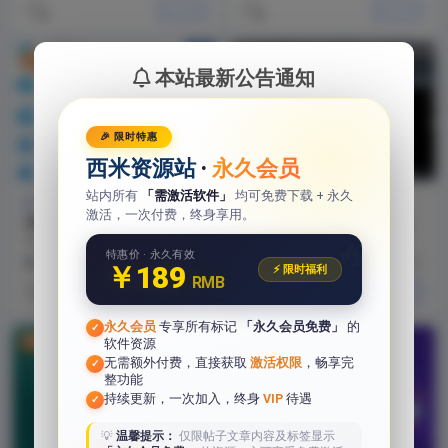
关注TA
关注TA
VIP会员折扣
永久会员免费
VIP会员折扣
永久会员免费
本站最新公告通知
🎉 限时特惠
西米资源站
·
永久会员
站内所有
「需激活软件」
均可免费下载 + 永久
工程系列
资源专区
工程系列
资源专区
激活，一次付费，终身享用。
浩辰CAD2025建筑专业/建筑
AUTOCAD飞图结构绘图软件
🔥
版/机械版/电气版/电力版/暖
订阅版260312下载|激活教程
激活支持的软件版本为：浩辰CAD
飞图结构绘图软件订阅版260312
通版/给排水版（激活版附安
特惠价 · 永久有效
2025建筑专业/建筑版/机械版/电
下载及激活教程 📅 版本 260312
4 周前
918
89
1 月前
206
35
￥189
装包及详细下载安装教程）
⚡ 限时福利
气版/电力版...
🖥️...
RMB
关注TA
关注TA
永久会员
专享所有标记
「永久会员免费」
的
✓
VIP会员折扣
永久会员免费
软件资源
无需额外付费，直接获取
激活权限
，畅享完
✓
整功能
持续更新，一次加入，终身
VIP
待遇
✓
💡
温馨提示：
仅限帖子文章内容及标签显示