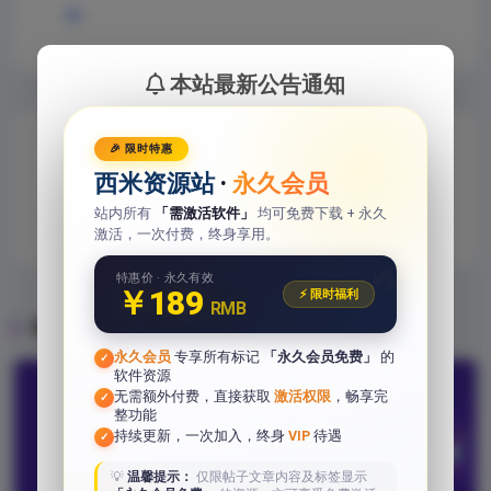
上一篇
Windows资源保护无法启动修复服务解
决方法教程
本站最新公告通知
🎉 限时特惠
西米资源站
·
永久会员
下一篇
站内所有
「需激活软件」
均可免费下载 + 永久
hosts文件位置以及如何修改hosts文件
激活，一次付费，终身享用。
【Windows】【以github为例】
🔥
特惠价 · 永久有效
￥189
⚡ 限时福利
RMB
相关文章
永久会员
专享所有标记
「永久会员免费」
的
✓
软件资源
无需额外付费，直接获取
激活权限
，畅享完
✓
整功能
持续更新，一次加入，终身
VIP
待遇
✓
💡
温馨提示：
仅限帖子文章内容及标签显示